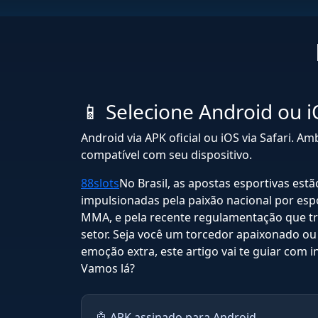
📱 Selecione Android ou 
Android via APK oficial ou iOS via Safari. A
compatível com seu dispositivo.
88slots
No Brasil, as apostas esportivas es
impulsionadas pela paixão nacional por espo
MMA, e pela recente regulamentação que t
setor. Seja você um torcedor apaixonado o
emoção extra, este artigo vai te guiar com i
Vamos lá?
🤖 APK assinado para Android