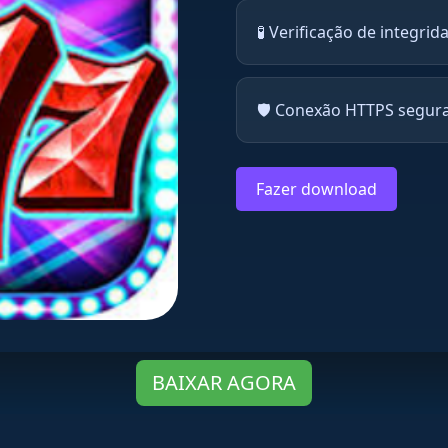
🧪 Verificação de integri
🛡️ Conexão HTTPS segur
Fazer download
BAIXAR AGORA