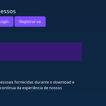
cessos
Login
Registrar-se
pessoais fornecidas durante o download e
 contínua da experiência de nossos