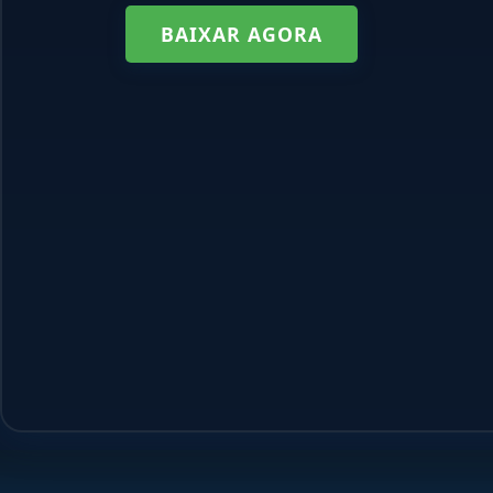
BAIXAR AGORA