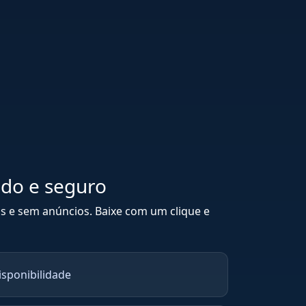
ido e seguro
las e sem anúncios. Baixe com um clique e
isponibilidade