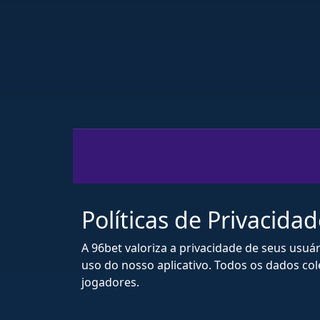
Políticas de Privacida
A 96bet valoriza a privacidade de seus usu
uso do nosso aplicativo. Todos os dados col
jogadores.