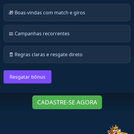
🎁 Boas‑vindas com match e giros
📅 Campanhas recorrentes
🧾 Regras claras e resgate direto
Resgatar bônus
CADASTRE-SE AGORA