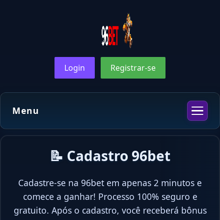
Login
Registrar-se
Menu
📝 Cadastro 96bet
Cadastre-se na 96bet em apenas 2 minutos e
comece a ganhar! Processo 100% seguro e
gratuito. Após o cadastro, você receberá bônus