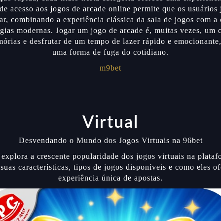
 de acesso aos jogos de arcade online permite que os usuário
ar, combinando a experiência clássica da sala de jogos com a
gias modernas. Jogar um jogo de arcade é, muitas vezes, um 
mórias e desfrutar de um tempo de lazer rápido e emocionante
uma forma de fuga do cotidiano.
m9bet
Virtual
Desvendando o Mundo dos Jogos Virtuais na 96bet
 explora a crescente popularidade dos jogos virtuais na plata
suas características, tipos de jogos disponíveis e como eles 
experiência única de apostas.