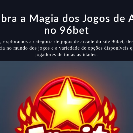
bra a Magia dos Jogos de 
no 96bet
o, exploramos a categoria de jogos de arcade do site 96bet, de
ia no mundo dos jogos e a variedade de opções disponíveis 
jogadores de todas as idades.