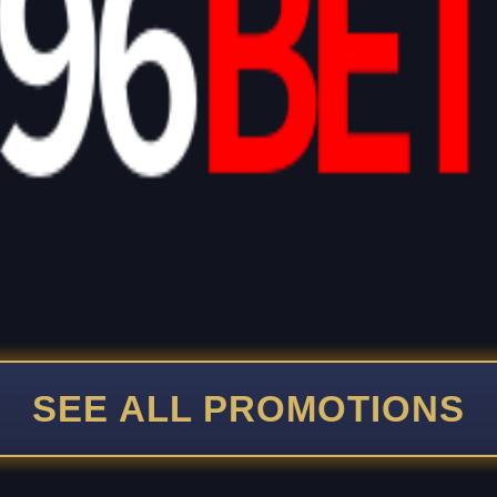
SEE ALL PROMOTIONS