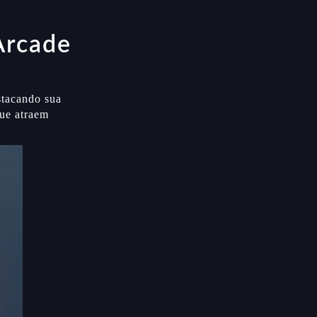
Arcade
stacando sua
que atraem