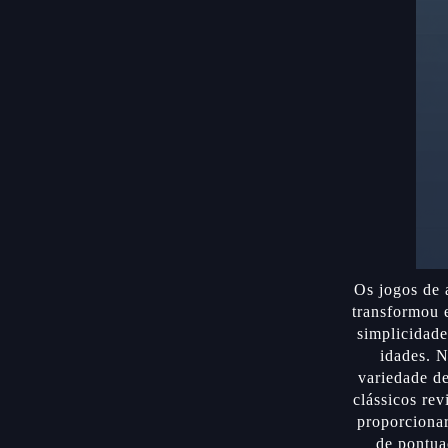
Os jogos de a
transformou 
simplicidade
idades. N
variedade de
clássicos re
proporcionar
de pontua