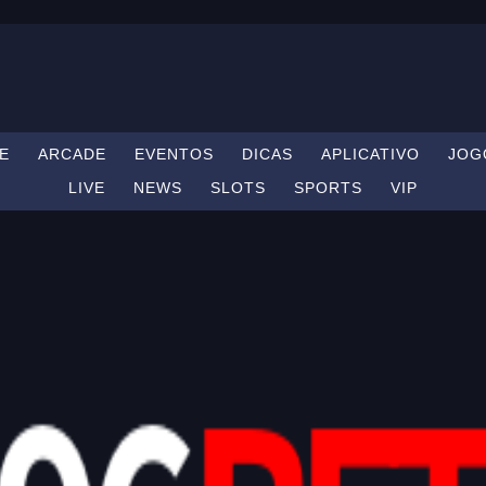
E
ARCADE
EVENTOS
DICAS
APLICATIVO
JOG
LIVE
NEWS
SLOTS
SPORTS
VIP