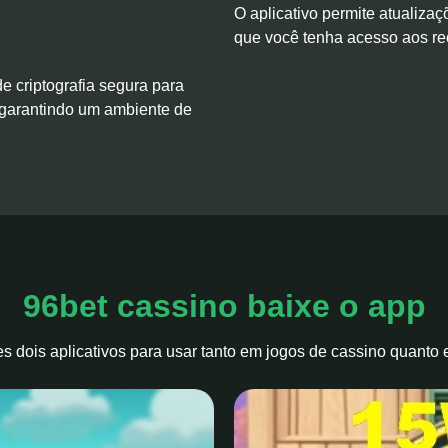
O aplicativo permite atualiza
que você tenha acesso aos re
e criptografia segura para
, garantindo um ambiente de
96bet cassino baixe o app
 dois aplicativos para usar tanto em jogos de cassino quanto 