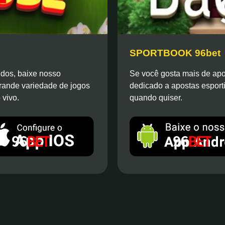
SPORTBOOK 96bet
idos, baixe nosso
Se você gosta mais de apos
grande variedade de jogos
dedicado a apostas esport
 vivo.
quando quiser.