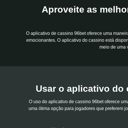
Aproveite as melho
O aplicativo de cassino 96bet oferece uma maneira
emocionantes. O aplicativo do cassino está dispon
meio de uma v
Usar o aplicativo do
O uso do aplicativo de cassino 96bet oferece uma
uma ótima opção para jogadores que preferem jo