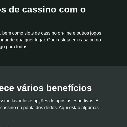
os de cassino com o
, bem como slots de cassino on-line e outros jogos
jogar de qualquer lugar. Quer esteja em casa ou no
go para todos.
ece vários benefícios
ssino favoritos e opções de apostas esportivas. É
 cassino na ponta dos dedos. Aqui estão algumas