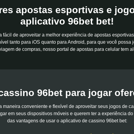
res apostas esportivas e jog
aplicativo 96bet bet!
 fácil de aproveitar a melhor experiência de apostas esportivas
ível tanto para iOS quanto para Android, para que você possa 
iagem de compras, nosso portal de apostas para celular tem al
 cassino 96bet para jogar ofer
 maneira conveniente e flexível de aproveitar seus jogos de ca
gar em seus dispositivos móveis e querem ter a experiência do
das vantagens de usar o aplicativo de cassino 96bet bet: