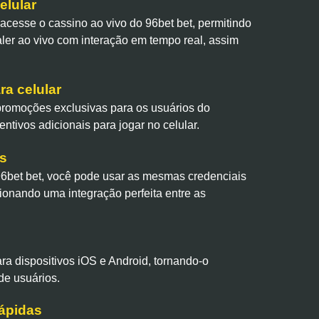
elular
 acesse o cassino ao vivo do 96bet bet, permitindo
ler ao vivo com interação em tempo real, assim
ra celular
promoções exclusivas para os usuários do
entivos adicionais para jogar no celular.
os
96bet bet, você pode usar as mesmas credenciais
cionando uma integração perfeita entre as
ara dispositivos iOS e Android, tornando-o
e usuários.
rápidas