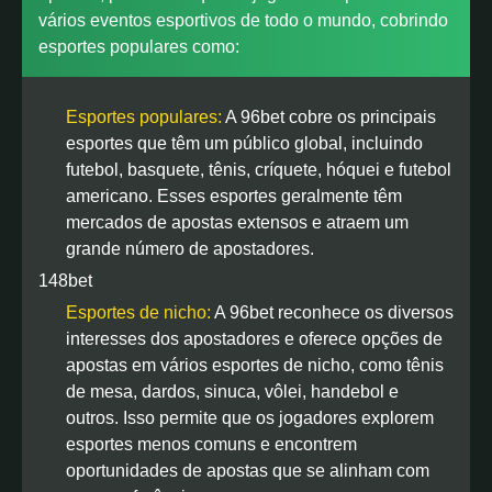
vários eventos esportivos de todo o mundo, cobrindo
esportes populares como:
Esportes populares:
A 96bet cobre os principais
esportes que têm um público global, incluindo
futebol, basquete, tênis, críquete, hóquei e futebol
americano. Esses esportes geralmente têm
mercados de apostas extensos e atraem um
grande número de apostadores.
148bet
Esportes de nicho:
A 96bet reconhece os diversos
interesses dos apostadores e oferece opções de
apostas em vários esportes de nicho, como tênis
de mesa, dardos, sinuca, vôlei, handebol e
outros. Isso permite que os jogadores explorem
esportes menos comuns e encontrem
oportunidades de apostas que se alinham com