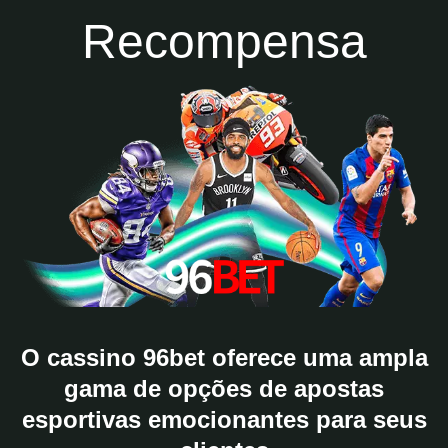
Recompensa
O cassino 96bet oferece uma ampla
gama de opções de apostas
esportivas emocionantes para seus