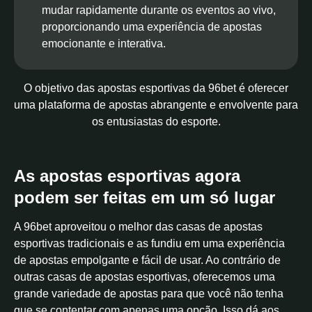
mudar rapidamente durante os eventos ao vivo,
proporcionando uma experiência de apostas
emocionante e interativa.
O objetivo das apostas esportivas da 96bet é oferecer
uma plataforma de apostas abrangente e envolvente para
os entusiastas do esporte.
As apostas esportivas agora
podem ser feitas em um só lugar
A 96bet aproveitou o melhor das casas de apostas
esportivas tradicionais e as fundiu em uma experiência
de apostas empolgante e fácil de usar. Ao contrário de
outras casas de apostas esportivas, oferecemos uma
grande variedade de apostas para que você não tenha
que se contentar com apenas uma opção. Isso dá aos