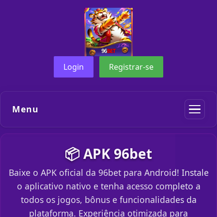
Login
Registrar-se
Menu
📦 APK 96bet
Baixe o APK oficial da 96bet para Android! Instale
o aplicativo nativo e tenha acesso completo a
todos os jogos, bônus e funcionalidades da
plataforma. Experiência otimizada para