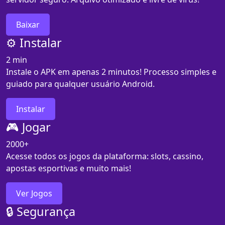
Baixar
⚙️ Instalar
2 min
Instale o APK em apenas 2 minutos! Processo simples e
guiado para qualquer usuário Android.
Instalar
🎮 Jogar
2000+
Acesse todos os jogos da plataforma: slots, cassino,
apostas esportivas e muito mais!
Ver Jogos
🔒 Segurança