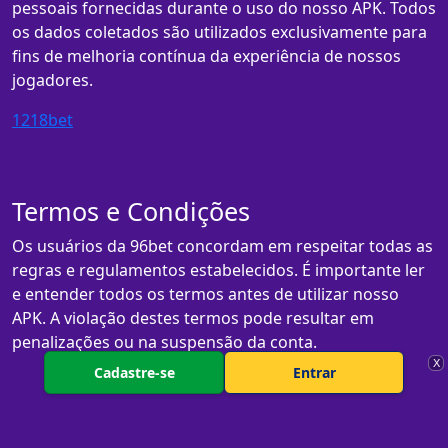
pessoais fornecidas durante o uso do nosso APK. Todos
os dados coletados são utilizados exclusivamente para
fins de melhoria contínua da experiência de nossos
jogadores.
1218bet
Termos e Condições
Os usuários da 96bet concordam em respeitar todas as
regras e regulamentos estabelecidos. É importante ler
e entender todos os termos antes de utilizar nosso
APK. A violação destes termos pode resultar em
penalizações ou na suspensão da conta.
X
Cadastre-se
Entrar