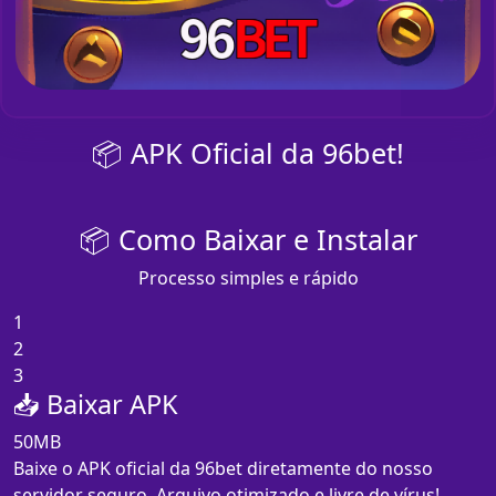
📦 APK Oficial da 96bet!
📦 Como Baixar e Instalar
Processo simples e rápido
1
2
3
📥 Baixar APK
50MB
Baixe o APK oficial da 96bet diretamente do nosso
servidor seguro. Arquivo otimizado e livre de vírus!