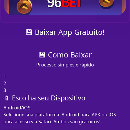
💾 Baixar App Gratuito!
💾 Como Baixar
Processo simples e rápido
1
2
3
📱 Escolha seu Dispositivo
Android/iOS
Selecione sua plataforma: Android para APK ou iOS
para acesso via Safari. Ambos são gratuitos!