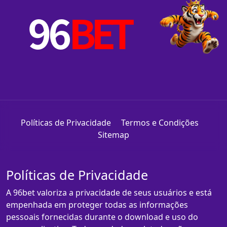
Políticas de Privacidade
Termos e Condições
Sitemap
Políticas de Privacidade
A 96bet valoriza a privacidade de seus usuários e está
empenhada em proteger todas as informações
pessoais fornecidas durante o download e uso do