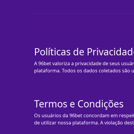
Políticas de Privacida
A 96bet valoriza a privacidade de seus usu
plataforma. Todos os dados coletados são u
Termos e Condições
Os usuários da 96bet concordam em respeita
de utilizar nossa plataforma. A violação de