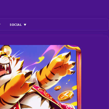
SOCIAL