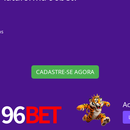
os
CADASTRE-SE AGORA
A