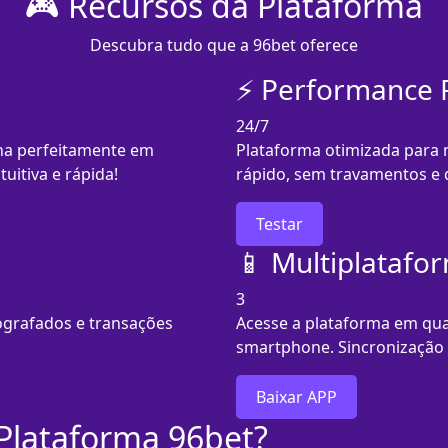
🎮 Recursos da Plataforma
Descubra tudo que a 96bet oferece
⚡ Performance 
24/7
na perfeitamente em
Plataforma otimizada para
uitiva e rápida!
rápido, sem travamentos e d
Testar
📱 Multiplatafo
3
ografados e transações
Acesse a plataforma em qual
smartphone. Sincronização 
Baixar APP
 Plataforma 96bet?