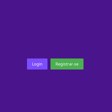
Login
Registrar-se